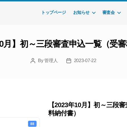
トップページ
お知らせ
審査会
年10月】初～三段審査申込一覧（受
By
管理人
2023-07-22
Post
Post
author
date
【2023年10月】初～三段
料納付書）
88