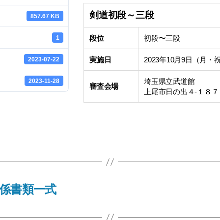
剣道初段～三段
857.67 KB
段位
初段〜三段
1
実施日
2023年10月9日（月・
2023-07-22
埼玉県立武道館
2023-11-28
審査会場
上尾市日の出４-１８７７（℡
関係書類一式