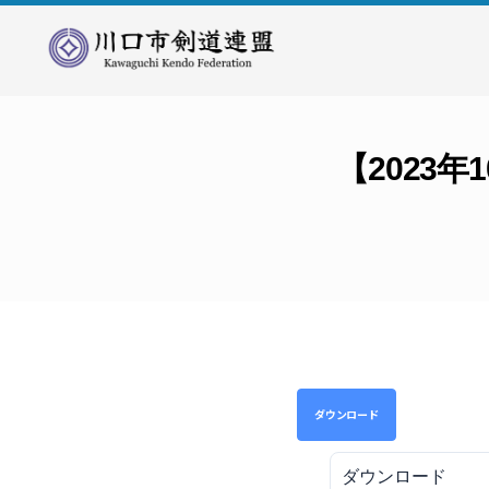
川
口
市
剣
【2023
道
連
盟
ダウンロード
ダウンロード