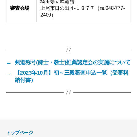
埼玉県立武道館
審査会場
上尾市日の出４-１８７７（℡ 048-777-
2400）
←
剣道称号(錬士・教士)推薦認定会の実施について
→
【2023年10月】初～三段審査申込一覧（受審料
納付書）
トップページ