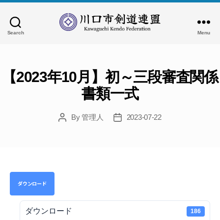
Search
Menu
川
口
市
剣
【2023年10月】初～三段審査関係
道
書類一式
連
盟
By
管理人
2023-07-22
Post
Post
author
date
ダウンロード
ダウンロード
186