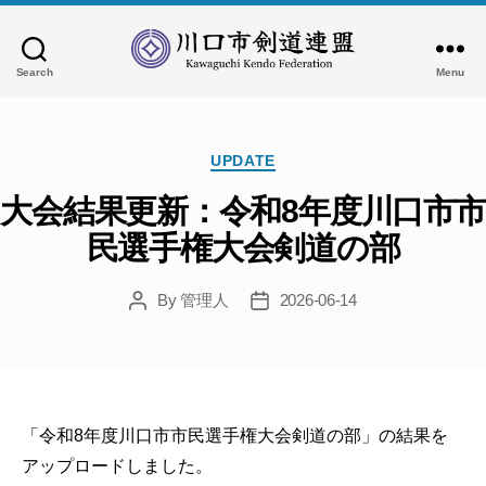
Search
Menu
川
口
市
Categories
剣
UPDATE
道
大会結果更新：令和8年度川口市市
連
盟
民選手権大会剣道の部
By
管理人
2026-06-14
Post
Post
author
date
「令和8年度川口市市民選手権大会剣道の部」の結果を
アップロードしました。