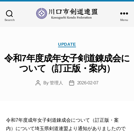
Search
Menu
川
口
市
Categories
剣
UPDATE
道
令和7年度成年女子剣道錬成会に
連
盟
ついて（訂正版・案内）
By
管理人
2026-02-07
Post
Post
author
date
令和7年度成年女子剣道錬成会について（訂正版・案
内）について埼玉県剣道連盟より通知がありましたので