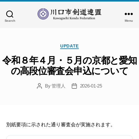
Search
Menu
川
口
市
Categories
剣
UPDATE
道
令和８年４月・５月の京都と愛知
連
盟
の高段位審査会申込について
By
管理人
2026-01-25
Post
Post
author
date
別紙要項に示された通り審査会が実施されます。