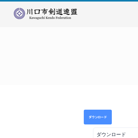
川
口
市
剣
道
連
盟
ダウンロード
ダウンロード