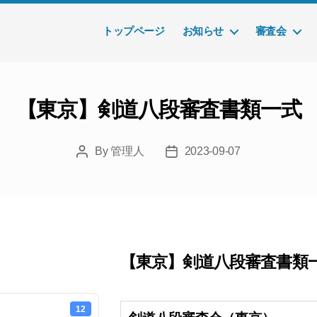
トップページ
お知らせ
審査会
【東京】剣道八段審査書類一式
By
管理人
2023-09-07
Post
Post
author
date
【東京】剣道八段審査書類
12