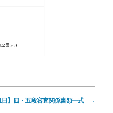
園 2-3）
月11日】四・五段審査関係書類一式
→