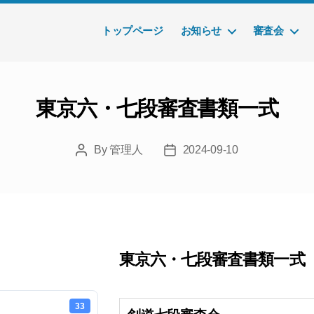
トップページ
お知らせ
審査会
東京六・七段審査書類一式
By
管理人
2024-09-10
Post
Post
author
date
東京六・七段審査書類一式
33