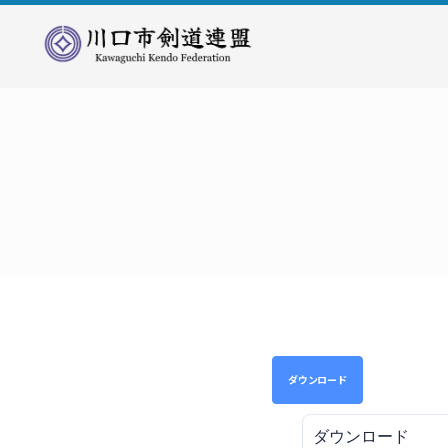
川
口
市
剣
道
連
盟
ダウンロード
ダウンロード