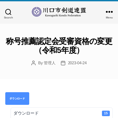
Search
Menu
川
口
市
剣
称号推薦認定会受審資格の変更
道
（令和5年度）
連
盟
By
管理人
2023-04-24
Post
Post
author
date
ダウンロード
ダウンロード
15