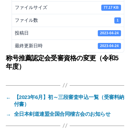
ファイルサイズ
77.17 KB
ファイル数
1
投稿日
2023-04-24
最終更新日時
2023-04-24
称号推薦認定会受審資格の変更（令和5
年度）
←
【2023年6月】初～三段審査申込一覧（受審料納
付書）
→
全日本剣道連盟全国合同稽古会のお知らせ