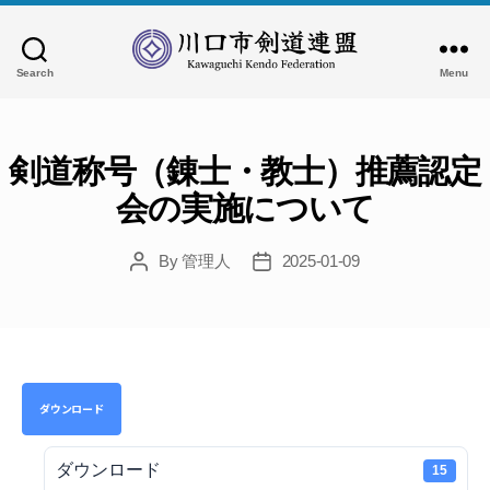
Search
Menu
川
口
市
剣
剣道称号（錬士・教士）推薦認定
道
会の実施について
連
盟
By
管理人
2025-01-09
Post
Post
author
date
ダウンロード
ダウンロード
15