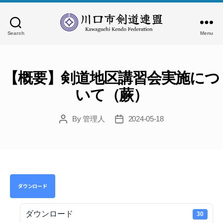
Search
Menu
川
口
市
剣
【概要】剣道地区講習会実施につ
道
いて（蕨）
連
盟
By
管理人
2024-05-18
Post
Post
author
date
ダウンロード
ダウンロード
30