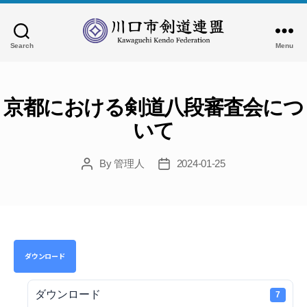
Search
Menu
川
口
市
剣
京都における剣道八段審査会につ
道
いて
連
盟
By
管理人
2024-01-25
Post
Post
author
date
ダウンロード
ダウンロード
7