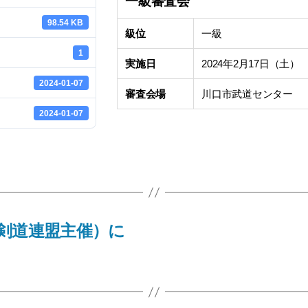
一級審査会
98.54 KB
級位
一級
1
実施日
2024年2月17日（土）
2024-01-07
審査会場
川口市武道センター
2024-01-07
剣道連盟主催）に