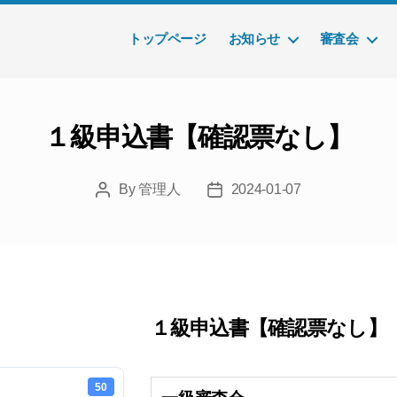
トップページ
お知らせ
審査会
１級申込書【確認票なし】
By
管理人
2024-01-07
Post
Post
author
date
１級申込書【確認票なし】
50