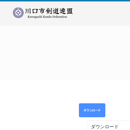
川
口
市
剣
道
連
盟
ダウンロード
ダウンロード