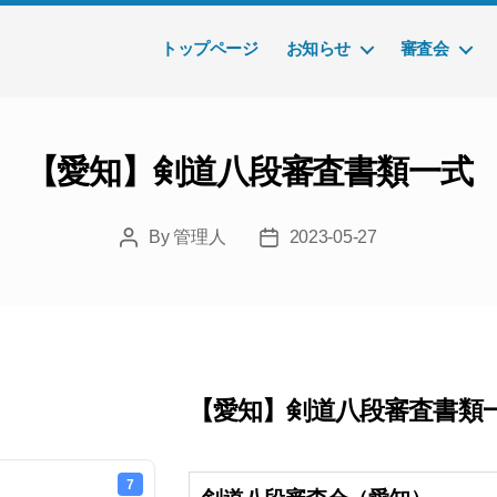
トップページ
お知らせ
審査会
【愛知】剣道八段審査書類一式
By
管理人
2023-05-27
Post
Post
author
date
【愛知】剣道八段審査書類
7