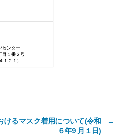
ツセンター
丁目１番２号
４１２１）
おけるマスク着用について(令和
→
６年9 月１日)