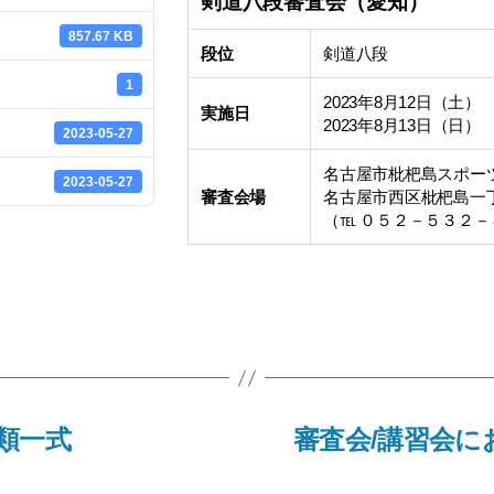
剣道八段審査会（愛知）
857.67 KB
段位
剣道八段
1
2023年8月12日（土）
実施日
2023年8月13日（日）
2023-05-27
名古屋市枇杷島スポー
2023-05-27
審査会場
名古屋市西区枇杷島一
（℡ ０５２－５３２－
類一式
審査会/講習会に