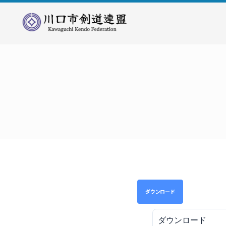
川
口
市
剣
道
連
盟
ダウンロード
ダウンロード