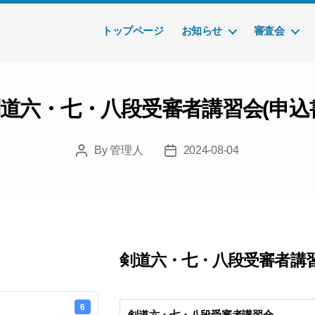
トップページ
お知らせ
審査会
道六・七・八段受審者講習会(申込
By
管理人
2024-08-04
Post
Post
author
date
剣道六・七・八段受審者講習
6
剣道六・七・八段受審者講習会