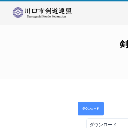
川
口
市
剣
剣
道
連
盟
ダウンロード
ダウンロード