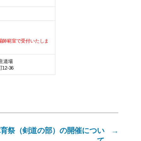
場師範室で受付いたしま
主道場
2-36
体育祭（剣道の部）の開催につい
→
て