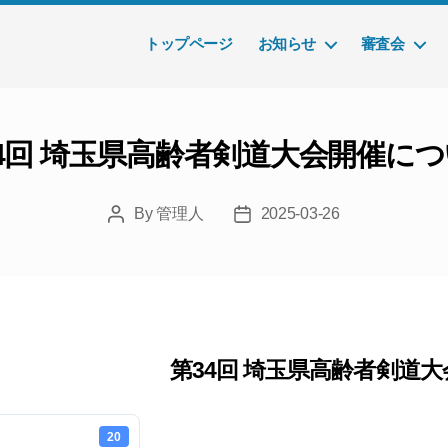
トップページ
お知らせ
審査会
4回 埼玉県高齢者剣道大会開催に
By
管理人
2025-03-26
Post
Post
author
date
第34回 埼玉県高齢者剣道
20