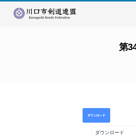
川
口
市
剣
第3
道
連
盟
ダウンロード
ダウンロード