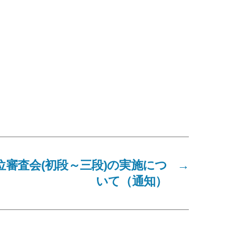
位審査会(初段～三段)の実施につ
→
いて（通知）