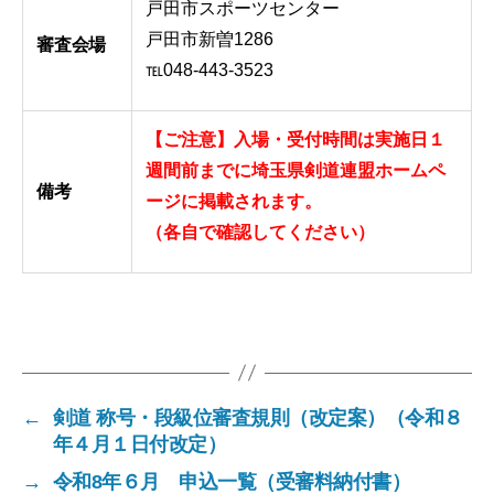
戸田市スポーツセンター
戸田市新曽1286
審査会場
℡048-443-3523
【ご注意】入場・受付時間は実施日１
週間前までに埼玉県剣道連盟ホームペ
備考
ージに掲載されます。
（各自で確認してください）
←
剣道 称号・段級位審査規則（改定案）（令和８
年４月１日付改定）
→
令和8年６月 申込一覧（受審料納付書）