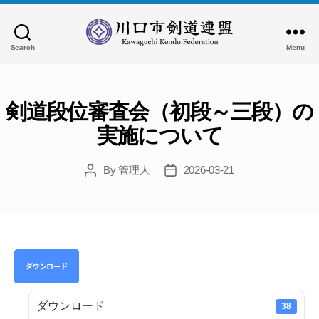
Search
Menu
川
口
市
剣
剣道段位審査会（初段～三段）の
道
実施について
連
盟
By
管理人
2026-03-21
Post
Post
author
date
ダウンロード
ダウンロード
38