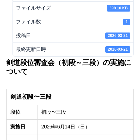
ファイルサイズ
398.10 KB
ファイル数
1
投稿日
2026-03-21
最終更新日時
2026-03-21
剣道段位審査会（初段～三段）の実施に
ついて
剣道初段〜三段
段位
初段〜三段
実施日
2026年6月14日（日）