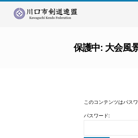
川
口
市
剣
保護中: 大会風
道
連
盟
このコンテンツはパスワ
パスワード: