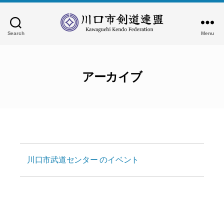
Search
Menu
川
口
市
剣
アーカイブ
道
連
盟
川口市武道センター
のイベント