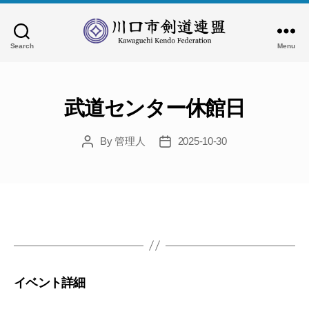
Search
Menu
川
口
市
剣
武道センター休館日
道
連
By
管理人
2025-10-30
Post
Post
盟
author
date
イベント詳細