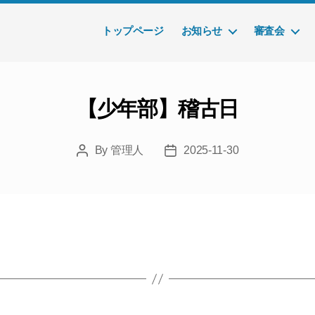
トップページ
お知らせ
審査会
【少年部】稽古日
By
管理人
2025-11-30
Post
Post
author
date