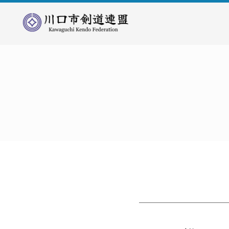
川
口
市
剣
道
連
盟