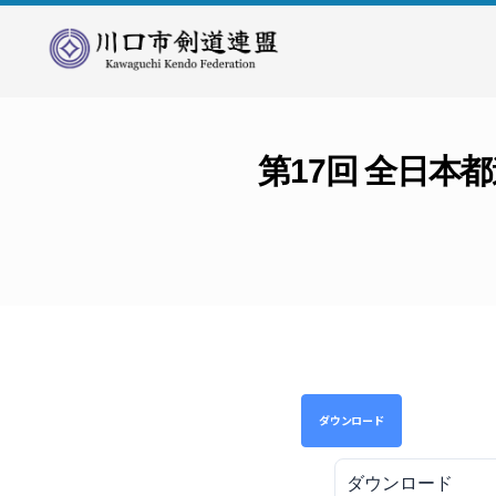
川
口
市
剣
第17回 全日
道
連
盟
ダウンロード
ダウンロード