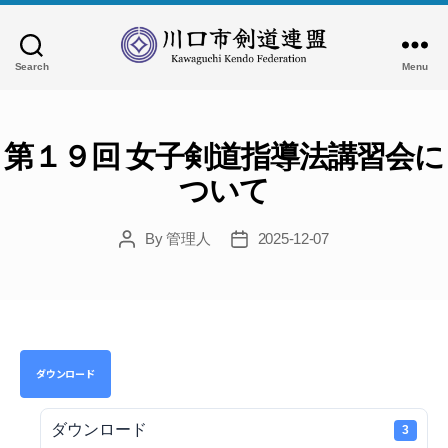
Search
Menu
川
口
市
剣
第１９回 女子剣道指導法講習会に
道
ついて
連
盟
By
管理人
2025-12-07
Post
Post
author
date
ダウンロード
ダウンロード
3