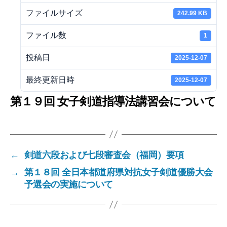
ファイルサイズ
242.99 KB
ファイル数
1
投稿日
2025-12-07
最終更新日時
2025-12-07
第１９回 女子剣道指導法講習会について
←
剣道六段および七段審査会（福岡）要項
→
第１８回 全日本都道府県対抗女子剣道優勝大会
予選会の実施について