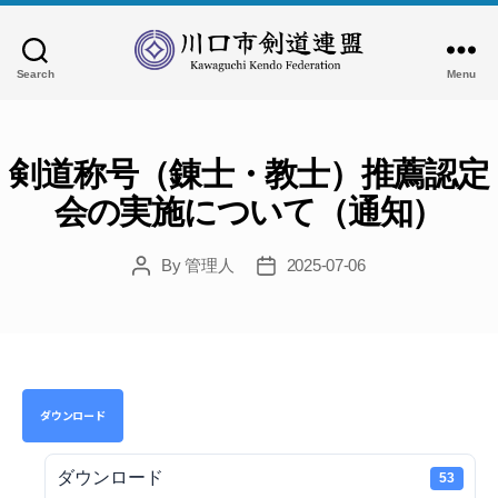
Search
Menu
川
口
市
剣
剣道称号（錬士・教士）推薦認定
道
会の実施について（通知）
連
盟
By
管理人
2025-07-06
Post
Post
author
date
ダウンロード
ダウンロード
53