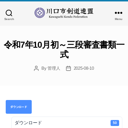
Search
Menu
川
口
市
剣
令和7年10月初～三段審査書類一
道
式
連
盟
By
管理人
2025-08-10
Post
Post
author
date
ダウンロード
ダウンロード
50