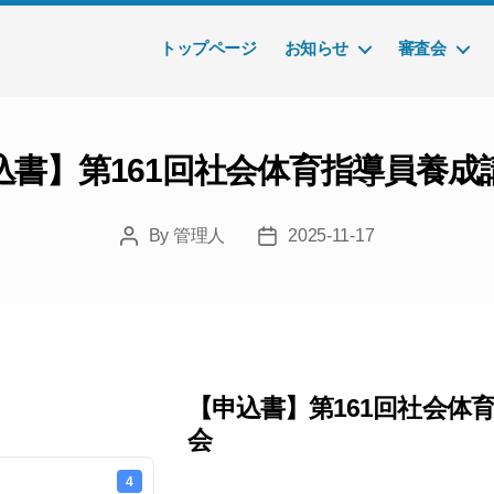
トップページ
お知らせ
審査会
込書】第161回社会体育指導員養成
By
管理人
2025-11-17
Post
Post
author
date
【申込書】第161回社会体
会
4