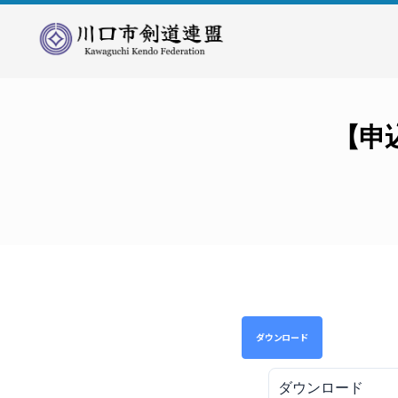
川
口
市
剣
【申
道
連
盟
ダウンロード
ダウンロード