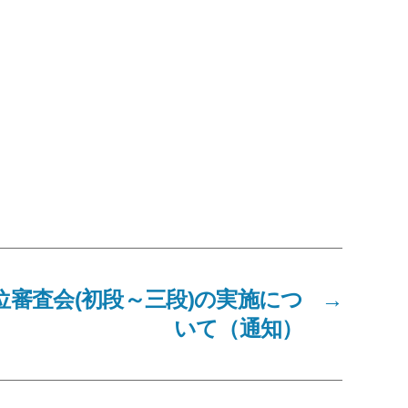
位審査会(初段～三段)の実施につ
→
いて（通知）