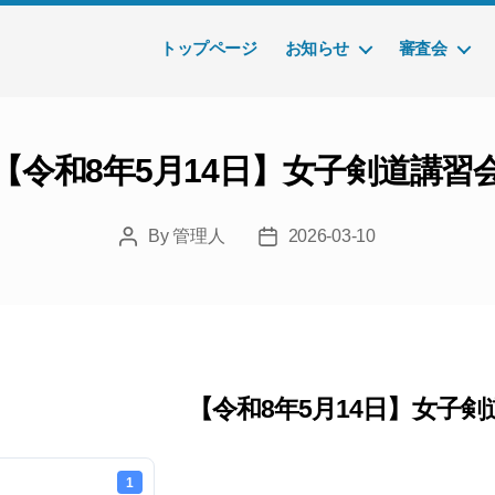
トップページ
お知らせ
審査会
【令和8年5月14日】女子剣道講習
By
管理人
2026-03-10
Post
Post
author
date
【令和8年5月14日】女子剣
1