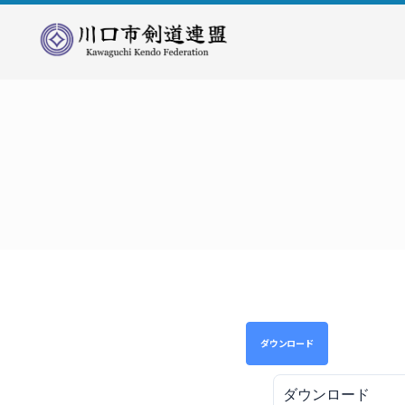
川
口
市
剣
道
連
盟
ダウンロード
ダウンロード