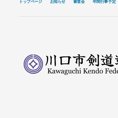
トップページ
お知らせ
審査会
年間行事予定
ー
ジ
送
り