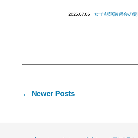
女子剣道講習会の開
2025.07.06
←
Newer
Posts
投
稿
の
ペ