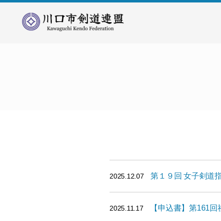
川
口
市
剣
道
連
盟
第１９回 女子剣道
2025.12.07
【申込書】第161
2025.11.17