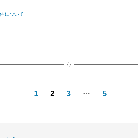
催について
…
1
2
3
5